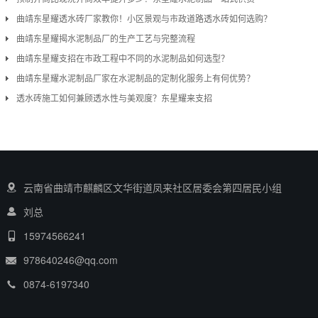
曲靖东星耀透水砖厂家教你！小区景观与市政道路透水砖如何选购？
曲靖东星耀揭水泥制品厂的生产工艺与完整流程
曲靖东星耀支招在市政工程中不同的水泥制品如何选型？
曲靖东星耀水泥制品厂家在水泥制品的定制化服务上有何优势？
透水砖施工如何兼顾透水性与美观度？东星耀来支招
云南省曲靖市麒麟区文华街道凤来社区居委会第四居民小组
刘总
15974566241
978640246@qq.com
0874-6197340