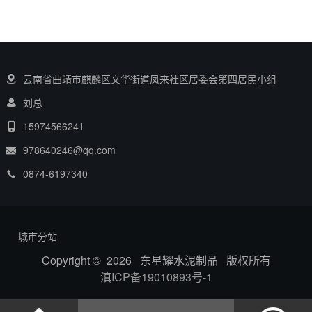
云南省曲靖市麒麟区文华街道凤来社区居委会第四居民小组
刘总
15974566241
978640246@qq.com
0874-6197340
城市分站
Copyright © 2026 东星耀水泥制品 版权所有
滇ICP备19010893号-1