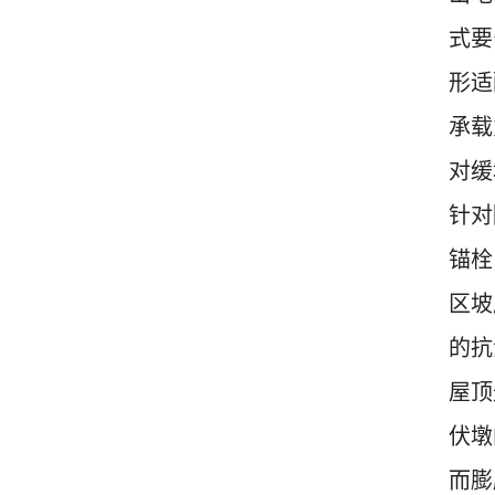
式要
形适
承载
对缓
针对
锚栓
区坡
的抗
屋顶
伏墩
而膨