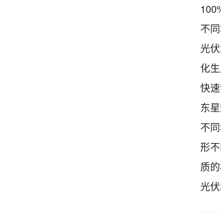
10
不同
光伏
化生
快速
东星
不同
形不
质的
光伏