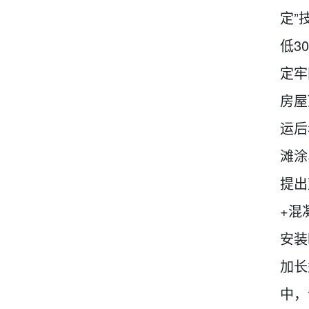
定”
低3
定牢
房屋
运后
滩涂
提出
+混
安装
加长
中，