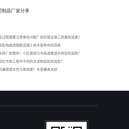
泥制品厂家分享
设过程需要注意哪些问题？如何保证施工质量和进度？
谈影响曲靖钢筋混凝土排水管寿命的因素
水砖厂家教你！小区景观与市政道路透水砖如何选购？
招在市政工程中不同的水泥制品如何选型？
何兼顾透水性与美观度？东星耀来支招