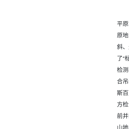
平原
原地
斜、
了“
检测
合吊
斯百
方检
前并
山地