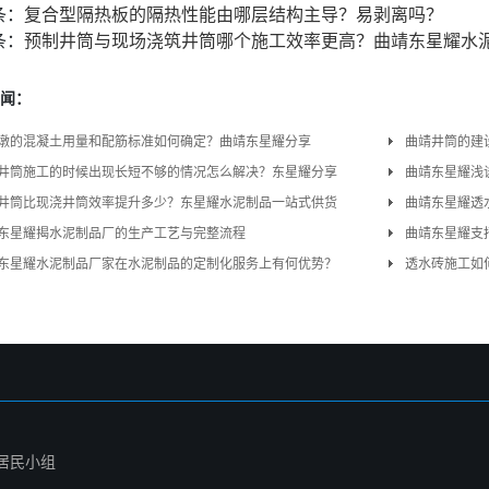
条：
复合型隔热板的隔热性能由哪层结构主导？易剥离吗？
条：
预制井筒与现场浇筑井筒哪个施工效率更高？曲靖东星耀水
闻：
墩的混凝土用量和配筋标准如何确定？曲靖东星耀分享
曲靖井筒的建
井筒施工的时候出现长短不够的情况怎么解决？东星耀分享
曲靖东星耀浅
井筒比现浇井筒效率提升多少？东星耀水泥制品一站式供货
曲靖东星耀透
东星耀揭水泥制品厂的生产工艺与完整流程
曲靖东星耀支
东星耀水泥制品厂家在水泥制品的定制化服务上有何优势？
透水砖施工如
居民小组