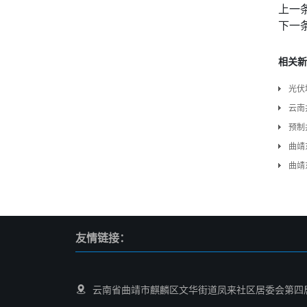
上一
下一
相关新
光伏
云南
预制
曲靖
曲靖
友情链接：
云南省曲靖市麒麟区文华街道凤来社区居委会第四