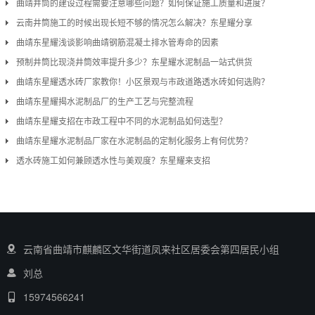
曲靖井筒的建设过程需要注意哪些问题？如何保证施工质量和进度？
云南井筒施工的时候出现长短不够的情况怎么解决？东星耀分享
曲靖东星耀浅谈影响曲靖钢筋混凝土排水管寿命的因素
预制井筒比现浇井筒效率提升多少？东星耀水泥制品一站式供货
曲靖东星耀透水砖厂家教你！小区景观与市政道路透水砖如何选购？
曲靖东星耀揭水泥制品厂的生产工艺与完整流程
曲靖东星耀支招在市政工程中不同的水泥制品如何选型？
曲靖东星耀水泥制品厂家在水泥制品的定制化服务上有何优势？
透水砖施工如何兼顾透水性与美观度？东星耀来支招
云南省曲靖市麒麟区文华街道凤来社区居委会第四居民小组
刘总
15974566241